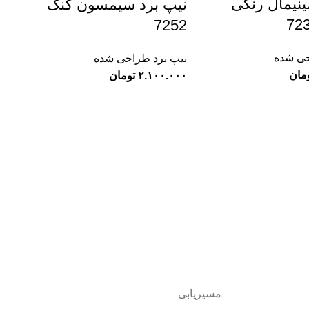
ینیمال رنگی
نیپ برد سیمسون گنگ
7252
حی شده
نیپ برد طراحی شده
مان
تومان
مسیریابی