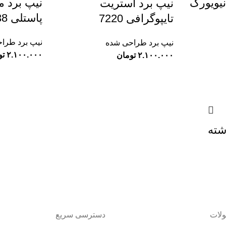
نیپ برد م
نیپ برد استریت
پاستلی 7238
تایپوگرافی 7220
نیپ برد طرا
نیپ برد طراحی شده
تو
تومان
شته
لات
دسترسی سریع