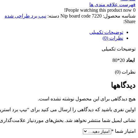
فهرست علاقه مندی ها
People watching this product now!
0
شناسه محصول:
Nip board code 7220
دسته:
نیپ برد طراحی شده
Share:
توضیحات تکمیلی
نظرات (0)
توضیحات تکمیلی
ابعاد
20*80
نظرات (0)
دیدگاهها
هیچ دیدگاهی برای این محصول نوشته نشده است.
اولین نفری باشید که دیدگاهی را ارسال می کنید برای “نیپ برد استریت تا
نشانی ایمیل شما منتشر نخواهد شد.
بخش‌های موردنیاز علامت‌گذاری 
امتیاز شما
*