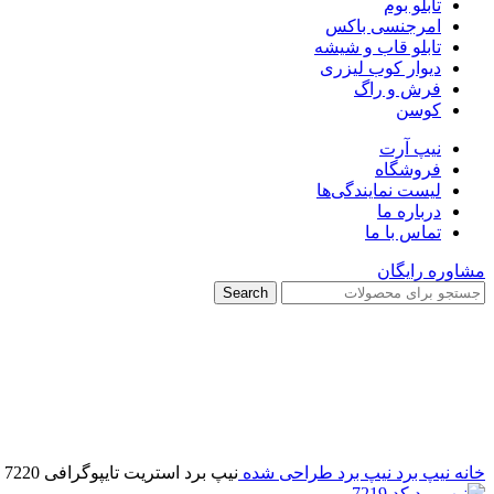
تابلو بوم
امرجنسی باکس
تابلو قاب و شیشه
دیوار کوب لیزری
فرش و راگ
کوسن
نیپ آرت
فروشگاه
لیست نمایندگی‌ها
درباره ما
تماس با ما
مشاوره رایگان
Search
برای بزرگنمایی کلیک کنید
خانه
نیپ برد
نیپ برد طراحی شده
نیپ برد استریت تایپوگرافی 7220