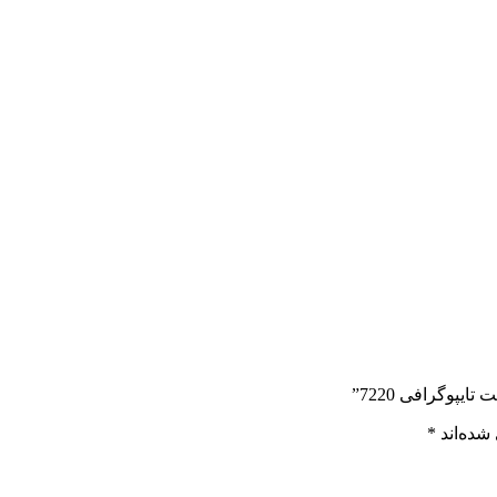
یپوگرافی 7220”
شده‌اند
*