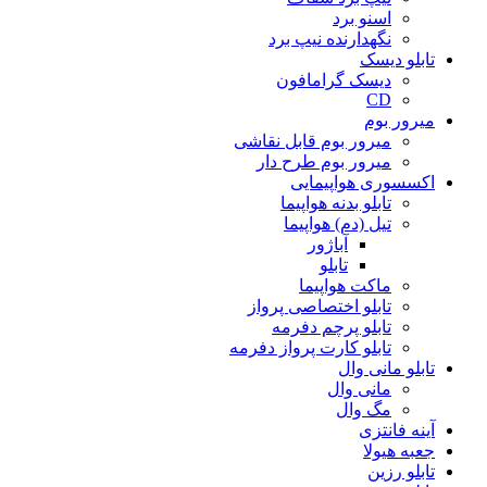
اسنو برد
نگهدارنده نیپ برد
تابلو دیسک
دیسک گرامافون
CD
میرور بوم
میرور بوم قابل نقاشی
میرور بوم طرح دار
اکسسوری هواپیمایی
تابلو بدنه هواپیما
تیل (دم) هواپیما
آباژور
تابلو
ماکت هواپیما
تابلو اختصاصی پرواز
تابلو پرچم دفرمه
تابلو کارت پرواز دفرمه
تابلو مانی وال
مانی وال
مگ وال
آینه فانتزی
جعبه هیولا
تابلو رزین