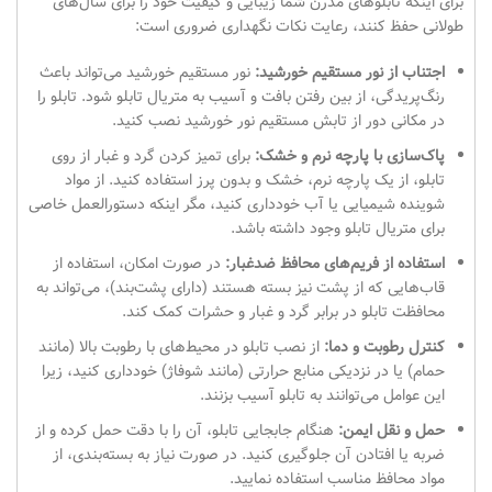
برای اینکه تابلوهای مدرن شما زیبایی و کیفیت خود را برای سال‌های
طولانی حفظ کنند، رعایت نکات نگهداری ضروری است:
اجتناب از نور مستقیم خورشید:
نور مستقیم خورشید می‌تواند باعث
رنگ‌پریدگی، از بین رفتن بافت و آسیب به متریال تابلو شود. تابلو را
در مکانی دور از تابش مستقیم نور خورشید نصب کنید.
پاک‌سازی با پارچه نرم و خشک:
برای تمیز کردن گرد و غبار از روی
تابلو، از یک پارچه نرم، خشک و بدون پرز استفاده کنید. از مواد
شوینده شیمیایی یا آب خودداری کنید، مگر اینکه دستورالعمل خاصی
برای متریال تابلو وجود داشته باشد.
استفاده از فریم‌های محافظ ضد‌غبار:
در صورت امکان، استفاده از
قاب‌هایی که از پشت نیز بسته هستند (دارای پشت‌بند)، می‌تواند به
محافظت تابلو در برابر گرد و غبار و حشرات کمک کند.
کنترل رطوبت و دما:
از نصب تابلو در محیط‌های با رطوبت بالا (مانند
حمام) یا در نزدیکی منابع حرارتی (مانند شوفاژ) خودداری کنید، زیرا
این عوامل می‌توانند به تابلو آسیب بزنند.
حمل و نقل ایمن:
هنگام جابجایی تابلو، آن را با دقت حمل کرده و از
ضربه یا افتادن آن جلوگیری کنید. در صورت نیاز به بسته‌بندی، از
مواد محافظ مناسب استفاده نمایید.