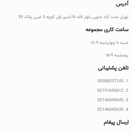
آدرس
تهران جنت آباد جنوبی بلوار لاله 16متری اول کوچه 5 غربی پلاک 39
ساعت کاری مجموعه
شنبه تا چهارشنبه ۹-۱۸
پنجشنبه ۹-۱۵
تلفن پشتیبانی
09388337245
02191690612
02146045645
02146045639
ارسال پیغام