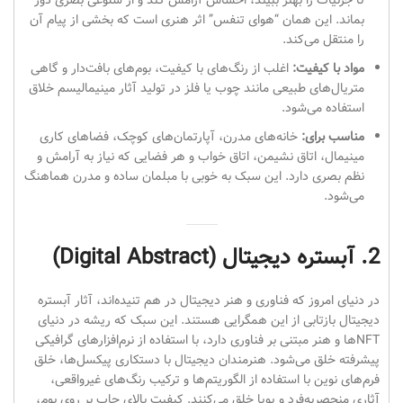
تا جزئیات را بهتر ببیند، احساس آرامش کند و از شلوغی بصری دور
بماند. این همان “هوای تنفس” اثر هنری است که بخشی از پیام آن
را منتقل می‌کند.
مواد با کیفیت:
اغلب از رنگ‌های با کیفیت، بوم‌های بافت‌دار و گاهی
متریال‌های طبیعی مانند چوب یا فلز در تولید آثار مینیمالیسم خلاق
استفاده می‌شود.
مناسب برای:
خانه‌های مدرن، آپارتمان‌های کوچک، فضاهای کاری
مینیمال، اتاق نشیمن، اتاق خواب و هر فضایی که نیاز به آرامش و
نظم بصری دارد. این سبک به خوبی با مبلمان ساده و مدرن هماهنگ
می‌شود.
2. آبستره دیجیتال (Digital Abstract)
در دنیای امروز که فناوری و هنر دیجیتال در هم تنیده‌اند، آثار آبستره
دیجیتال بازتابی از این همگرایی هستند. این سبک که ریشه در دنیای
NFTها و هنر مبتنی بر فناوری دارد، با استفاده از نرم‌افزارهای گرافیکی
پیشرفته خلق می‌شود. هنرمندان دیجیتال با دستکاری پیکسل‌ها، خلق
فرم‌های نوین با استفاده از الگوریتم‌ها و ترکیب رنگ‌های غیرواقعی،
آثاری منحصر‌به‌فرد و پویا خلق می‌کنند. کیفیت بالای چاپ بر روی بوم،