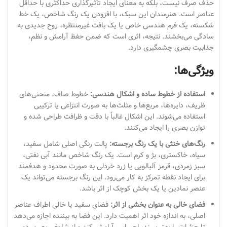
حذف صرف نیست، بلکه به معنای ایجاد تأثیرگذاری حداکثری با حداقل
عناصر است. هنرمندان این سبک، با افزودن یک رنگ شاخص، یک خط
شکسته، یک فرم هندسی خاص یا یک بافت غیرمنتظره، روح جدیدی به
سادگی می‌بخشند. نتیجه، اثری است که ضمن حفظ آرامش و نظم،
جذابیت بصری چشمگیری دارد.
ویژگی‌ها:
استفاده از خطوط ساده و اشکال هندسی:
خطوط صاف، منحنی‌های
ظریف، دایره‌ها، مربع‌ها و مثلث‌ها به صورت انتزاعی یا ترکیبی
استفاده می‌شوند. این اشکال غالباً با دقت و ظرافت طراحی شده و
توازن بصری را ایجاد می‌کنند.
رنگ‌های خنثی با یک رنگ برجسته:
پالت رنگی اصلی شامل سفید،
سیاه، خاکستری، بژ و کرم است. یک رنگ شاخص مانند آبی نفتی،
سبز زمردی، قرمز آلبالویی یا زرد خردلی به صورت محدود و هدفمند
برای ایجاد نقطه تمرکز به کار می‌رود. این رنگ برجسته می‌تواند یک
عنصر نمادین یا یک بخش کوچک از اثر باشد.
فضای خالی به عنوان بخشی از اثر:
فضای سفید یا خالی اطراف عناصر
اصلی، به اندازه خود اثر اهمیت دارد. این فضا به بیننده اجازه می‌دهد