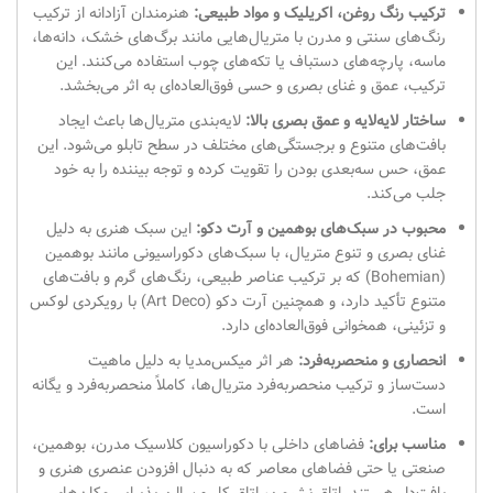
ترکیب رنگ روغن، اکریلیک و مواد طبیعی:
هنرمندان آزادانه از ترکیب
رنگ‌های سنتی و مدرن با متریال‌هایی مانند برگ‌های خشک، دانه‌ها،
ماسه، پارچه‌های دستباف یا تکه‌های چوب استفاده می‌کنند. این
ترکیب، عمق و غنای بصری و حسی فوق‌العاده‌ای به اثر می‌بخشد.
ساختار لایه‌لایه و عمق بصری بالا:
لایه‌بندی متریال‌ها باعث ایجاد
بافت‌های متنوع و برجستگی‌های مختلف در سطح تابلو می‌شود. این
عمق، حس سه‌بعدی بودن را تقویت کرده و توجه بیننده را به خود
جلب می‌کند.
محبوب در سبک‌های بوهمین و آرت دکو:
این سبک هنری به دلیل
غنای بصری و تنوع متریال، با سبک‌های دکوراسیونی مانند بوهمین
(Bohemian) که بر ترکیب عناصر طبیعی، رنگ‌های گرم و بافت‌های
متنوع تأکید دارد، و همچنین آرت دکو (Art Deco) با رویکردی لوکس
و تزئینی، همخوانی فوق‌العاده‌ای دارد.
انحصاری و منحصر‌به‌فرد:
هر اثر میکس‌مدیا به دلیل ماهیت
دست‌ساز و ترکیب منحصربه‌فرد متریال‌ها، کاملاً منحصربه‌فرد و یگانه
است.
مناسب برای:
فضاهای داخلی با دکوراسیون کلاسیک مدرن، بوهمین،
صنعتی یا حتی فضاهای معاصر که به دنبال افزودن عنصری هنری و