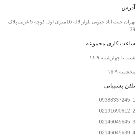
آدرس
تهران جنت آباد جنوبی بلوار لاله 16متری اول کوچه 5 غربی پلاک
39
ساعت کاری مجموعه
شنبه تا چهارشنبه ۹-۱۸
پنجشنبه ۹-۱۵
تلفن پشتیبانی
09388337245
02191690612
02146045645
02146045639