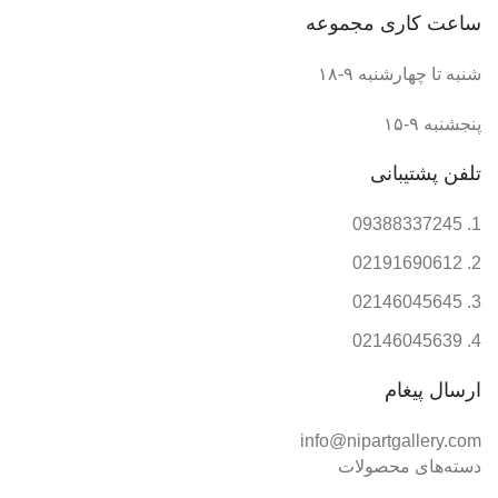
ساعت کاری مجموعه
شنبه تا چهارشنبه ۹-۱۸
پنجشنبه ۹-۱۵
تلفن پشتیبانی
09388337245
02191690612
02146045645
02146045639
ارسال پیغام
info@nipartgallery.com
دسته‌های محصولات