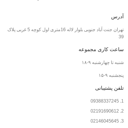
آدرس
تهران جنت آباد جنوبی بلوار لاله 16متری اول کوچه 5 غربی پلاک
39
ساعت کاری مجموعه
شنبه تا چهارشنبه ۹-۱۸
پنجشنبه ۹-۱۵
تلفن پشتیبانی
09388337245
02191690612
02146045645