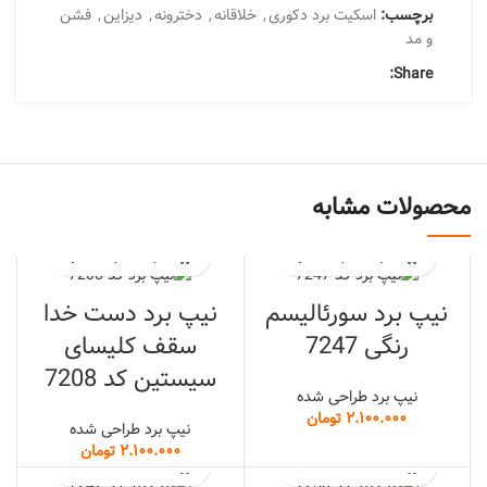
برچسب:
اسکیت برد دکوری
,
خلاقانه
,
دخترونه
,
دیزاین
,
فشن
و مد
Share:
محصولات مشابه
نیپ برد سورئالیسم
نیپ برد دست خدا
رنگی 7247
سقف کلیسای
سیستین کد 7208
نیپ برد طراحی شده
تومان
نیپ برد طراحی شده
تومان