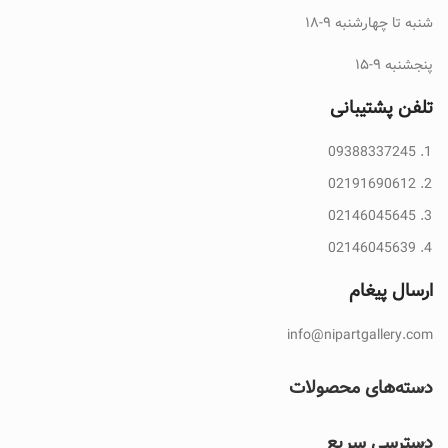
شنبه تا چهارشنبه ۹-۱۸
پنجشنبه ۹-۱۵
تلفن پشتیبانی
09388337245
02191690612
02146045645
02146045639
ارسال پیغام
info@nipartgallery.com
دسته‌های محصولات
دسترسی سریع