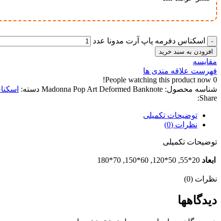
اسکناس دفرمه پاپ آرت مدونا عدد
افزودن به سبد خرید
مقایسه
فهرست علاقه مندی ها
People watching this product now!
0
شناسه محصول:
Madonna Pop Art Deformed Banknote
دسته:
اسکنا
Share:
توضیحات تکمیلی
نظرات (0)
توضیحات تکمیلی
ابعاد
20*55, 50*120, 60*150, 70*180
نظرات (0)
دیدگاهها