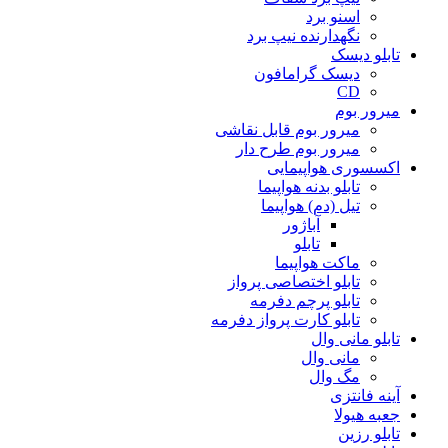
اسنو برد
نگهدارنده نیپ برد
تابلو دیسک
دیسک گرامافون
CD
میرور بوم
میرور بوم قابل نقاشی
میرور بوم طرح دار
اکسسوری هواپیمایی
تابلو بدنه هواپیما
تیل (دم) هواپیما
آباژور
تابلو
ماکت هواپیما
تابلو اختصاصی پرواز
تابلو پرچم دفرمه
تابلو کارت پرواز دفرمه
تابلو مانی وال
مانی وال
مگ وال
آینه فانتزی
جعبه هیولا
تابلو رزین