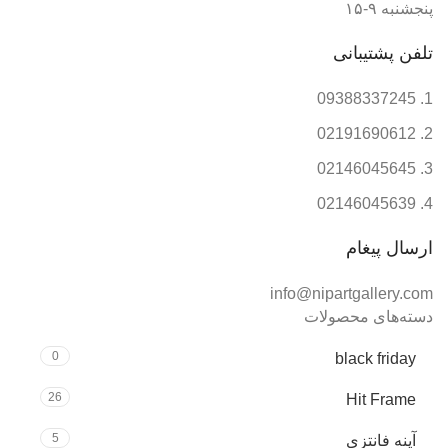
پنجشنبه ۹-۱۵
تلفن پشتیبانی
09388337245
02191690612
02146045645
02146045639
ارسال پیغام
info@nipartgallery.com
دسته‌های محصولات
0
black friday
26
Hit Frame
5
آینه فانتزی