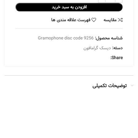
افزودن به سبد خرید
مقایسه
فهرست علاقه مندی ها
شناسه محصول:
Gramophone disc code 9256
دسته:
دیسک گرامافون
Share:
توضیحات تکمیلی
ابعاد
18*18, 30*30, 45*45
رنگ
طلایی, مشکی, نقره ای