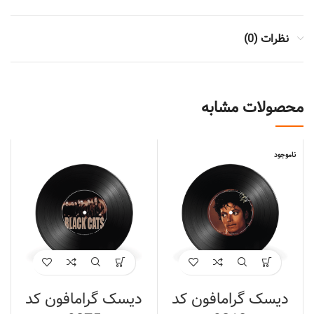
نظرات (0)
محصولات مشابه
ناموجود
دیسک گرامافون کد
دیسک گرامافون کد