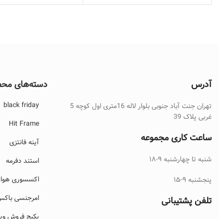
آدرس
دسته‌های مح
black friday
تهران جنت آباد جنوبی بلوار لاله 16متری اول کوچه 5
غربی پلاک 39
Hit Frame
ساعت کاری مجموعه
آینه فانتزی
شنبه تا چهارشنبه ۹-۱۸
استند دفرمه
اکسسوری هواپ
پنجشنبه ۹-۱۵
امرجنسی باک
تلفن پشتیبانی
پکیج فروش ویژ