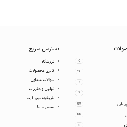
صولات
دسترسی سریع
0
فروشگاه
گالری محصولات
26
سوالات متداول
5
قوانین و مقررات
7
تاریخچه نیپ آرت
یمایی
89
تماس با ما
س
88
ه
0