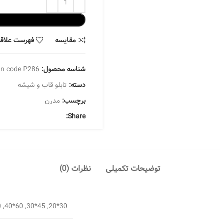
مقایسه
فهرست علاقه
شناسه محصول:
gn code P286
دسته:
تابلو قاب و شیشه
برچسب:
مدرن
Share:
توضیحات تکمیلی
نظرات (0)
30*20, 45*30, 60*40, 70*100, 70*50