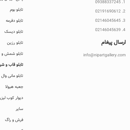
09388337245
تابلو بوم
02191690612
02146045645
تابلو دفرمه
02146045639
تابلو دیسک
ارسال پیغام
تابلو رزین
تابلو شمش و 
info@nipartgallery.com
تابلو قاب و ش
تابلو مانی وال
جعبه هیولا
دیوار کوب لیزر
سایر
فرش و راگ