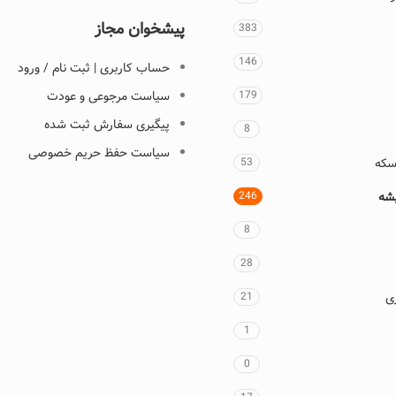
پیشخوان مجاز
383
146
حساب کاربری | ثبت نام / ورود
179
سیاست مرجوعی و عودت
پیگیری سفارش ثبت شده
8
سیاست حفظ حریم خصوصی
سکه
53
یشه
246
8
28
ی
21
1
0