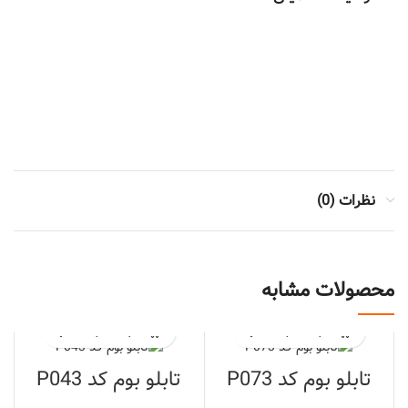
ابعاد
100*160, 150*200, 50*70, 70*100, 80*120, 90*140
نوع
مستطیل
نظرات (0)
محصولات مشابه
تابلو بوم کد P073
تابلو بوم کد P043