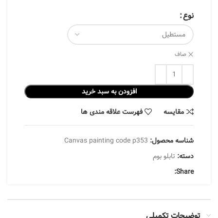
نوع
صاف
افزودن به سبد خرید
مقایسه
فهرست علاقه مندی ها
شناسه محصول:
Canvas painting code p353
دسته:
تابلو بوم
Share:
توضیحات تکمیلی