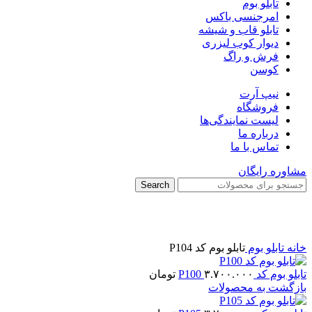
تابلو بوم
امرجنسی باکس
تابلو قاب و شیشه
دیوار کوب لیزری
فرش و راگ
کوسن
نیپ آرت
فروشگاه
لیست نمایندگی‌ها
درباره ما
تماس با ما
مشاوره رایگان
Search
برای بزرگنمایی کلیک کنید
خانه
تابلو بوم
تابلو بوم کد P104
تابلو بوم کد P100
۳.۷۰۰.۰۰۰
تومان
بازگشت به محصولات