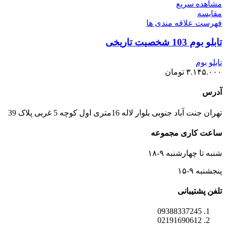
مشاهده سریع
مقایسه
فهرست علاقه مندی ها
تابلو بوم 103 شخصیت تاریخی
تابلو بوم
۳.۱۴۵.۰۰۰
تومان
آدرس
تهران جنت آباد جنوبی بلوار لاله 16متری اول کوچه 5 غربی پلاک 39
ساعت کاری مجموعه
شنبه تا چهارشنبه ۹-۱۸
پنجشنبه ۹-۱۵
تلفن پشتیبانی
09388337245
02191690612