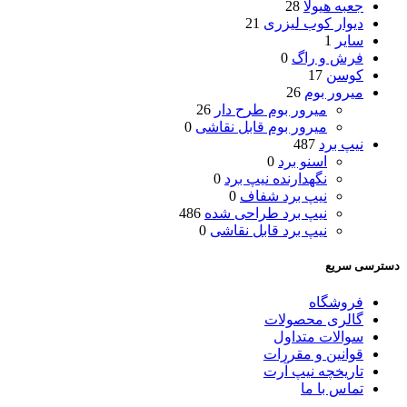
جعبه هیولا
28
دیوار کوب لیزری
21
سایر
1
فرش و راگ
0
کوسن
17
میرور بوم
26
میرور بوم طرح دار
26
میرور بوم قابل نقاشی
0
نیپ برد
487
اسنو برد
0
نگهدارنده نیپ برد
0
نیپ برد شفاف
0
نیپ برد طراحی شده
486
نیپ برد قابل نقاشی
0
دسترسی سریع
فروشگاه
گالری محصولات
سوالات متداول
قوانین و مقررات
تاریخچه نیپ آرت
تماس با ما