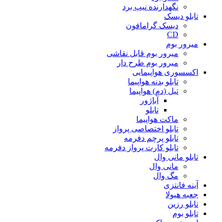
نگهدارنده نیپ برد
تابلو دیسک
دیسک گرامافون
CD
میرور بوم
میرور بوم قابل نقاشی
میرور بوم طرح دار
اکسسوری هواپیمایی
تابلو بدنه هواپیما
تیل (دم) هواپیما
آباژور
تابلو
ماکت هواپیما
تابلو اختصاصی پرواز
تابلو پرچم دفرمه
تابلو کارت پرواز دفرمه
تابلو مانی وال
مانی وال
مگ وال
آینه فانتزی
جعبه هیولا
تابلو رزین
تابلو بوم