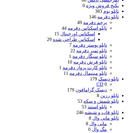
پکیج فروش ویژه
0
تابلو بوم
383
تابلو دفرمه
146
پرچم دفرمه
49
تابلو اسکناس دفرمه
44
اسکناس اورجینال
15
اسکناس طراحی شده
29
تابلو پوستر دفرمه
7
تابلو تمبر دفرمه
22
تابلو سیگار دفرمه
1
تابلو فرش دفرمه
10
تابلو کارت پرواز دفرمه
1
تابلو مینیمال دفرمه
11
تابلو دیسک
179
CD
0
دیسک گرامافون
179
تابلو رزین
8
تابلو شمش و سکه
53
تابلو استند
53
تابلو قاب و شیشه
246
تابلو مانی وال
8
مانی وال
8
مگ وال
0