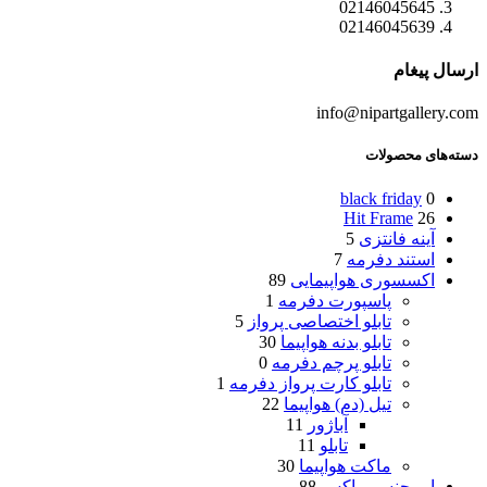
02146045645
02146045639
ارسال پیغام
info@nipartgallery.com
دسته‌های محصولات
black friday
0
Hit Frame
26
آینه فانتزی
5
استند دفرمه
7
اکسسوری هواپیمایی
89
پاسپورت دفرمه
1
تابلو اختصاصی پرواز
5
تابلو بدنه هواپیما
30
تابلو پرچم دفرمه
0
تابلو کارت پرواز دفرمه
1
تیل (دم) هواپیما
22
آباژور
11
تابلو
11
ماکت هواپیما
30
امرجنسی باکس
88