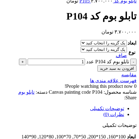
تابلو بوم کد P105
۳.۷۰۰.۰۰۰
تومان
تابلو بوم کد P104
۳.۷۰۰.۰۰۰
تومان
ابعاد
نوع
صاف
تابلو بوم کد P104 عدد
افزودن به سبد خرید
مقایسه
فهرست علاقه مندی ها
People watching this product now!
0
شناسه محصول:
Canvas painting code P104
دسته:
تابلو بوم
Share:
توضیحات تکمیلی
نظرات (0)
توضیحات تکمیلی
ابعاد
100*160, 150*200, 50*70, 70*100, 80*120, 90*140