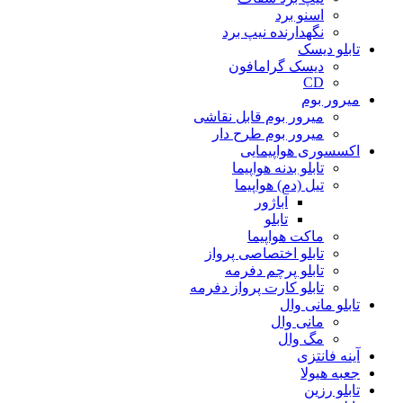
اسنو برد
نگهدارنده نیپ برد
تابلو دیسک
دیسک گرامافون
CD
میرور بوم
میرور بوم قابل نقاشی
میرور بوم طرح دار
اکسسوری هواپیمایی
تابلو بدنه هواپیما
تیل (دم) هواپیما
آباژور
تابلو
ماکت هواپیما
تابلو اختصاصی پرواز
تابلو پرچم دفرمه
تابلو کارت پرواز دفرمه
تابلو مانی وال
مانی وال
مگ وال
آینه فانتزی
جعبه هیولا
تابلو رزین