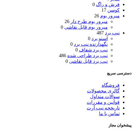
فرش و راگ
0
کوسن
17
میرور بوم
26
میرور بوم طرح دار
26
میرور بوم قابل نقاشی
0
نیپ برد
487
اسنو برد
0
نگهدارنده نیپ برد
0
نیپ برد شفاف
0
نیپ برد طراحی شده
486
نیپ برد قابل نقاشی
0
دسترسی سریع
فروشگاه
گالری محصولات
سوالات متداول
قوانین و مقررات
تاریخچه نیپ آرت
تماس با ما
پیشخوان مجاز