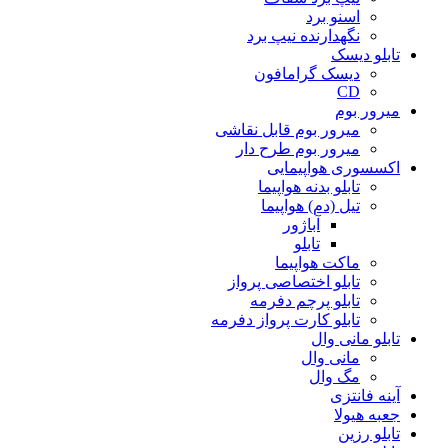
اسنو برد
نگهدارنده نیپ برد
تابلو دیسک
دیسک گرامافون
CD
میرور بوم
میرور بوم قابل نقاشی
میرور بوم طرح دار
اکسسوری هواپیمایی
تابلو بدنه هواپیما
تیل (دم) هواپیما
آباژور
تابلو
ماکت هواپیما
تابلو اختصاصی پرواز
تابلو پرچم دفرمه
تابلو کارت پرواز دفرمه
تابلو مانی وال
مانی وال
مگ وال
آینه فانتزی
جعبه هیولا
تابلو رزین