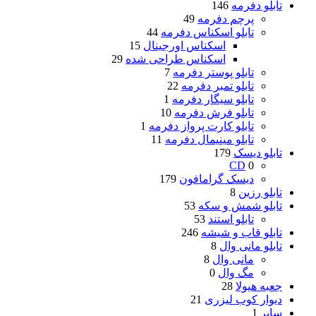
تابلو دفرمه
146
پرچم دفرمه
49
تابلو اسکناس دفرمه
44
اسکناس اورجینال
15
اسکناس طراحی شده
29
تابلو پوستر دفرمه
7
تابلو تمبر دفرمه
22
تابلو سیگار دفرمه
1
تابلو فرش دفرمه
10
تابلو کارت پرواز دفرمه
1
تابلو مینیمال دفرمه
11
تابلو دیسک
179
CD
0
دیسک گرامافون
179
تابلو رزین
8
تابلو شمش و سکه
53
تابلو استند
53
تابلو قاب و شیشه
246
تابلو مانی وال
8
مانی وال
8
مگ وال
0
جعبه هیولا
28
دیوار کوب لیزری
21
سایر
1