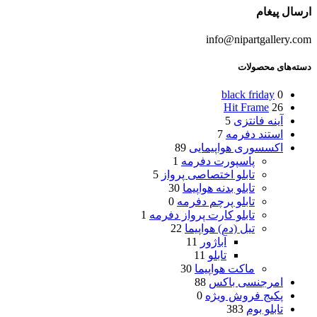
ارسال پیغام
info@nipartgallery.com
دسته‌های محصولات
black friday
0
Hit Frame
26
آینه فانتزی
5
استند دفرمه
7
اکسسوری هواپیمایی
89
پاسپورت دفرمه
1
تابلو اختصاصی پرواز
5
تابلو بدنه هواپیما
30
تابلو پرچم دفرمه
0
تابلو کارت پرواز دفرمه
1
تیل (دم) هواپیما
22
آباژور
11
تابلو
11
ماکت هواپیما
30
امرجنسی باکس
88
پکیج فروش ویژه
0
تابلو بوم
383