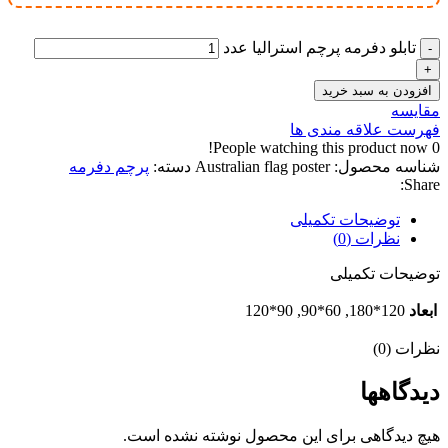
تابلو دفرمه پرچم استرالیا عدد
افزودن به سبد خرید
مقایسه
فهرست علاقه مندی ها
People watching this product now!
0
شناسه محصول:
Australian flag poster
دسته:
پرچم دفرمه
Share:
توضیحات تکمیلی
نظرات (0)
توضیحات تکمیلی
ابعاد
120*180, 60*90, 90*120
نظرات (0)
دیدگاهها
هیچ دیدگاهی برای این محصول نوشته نشده است.