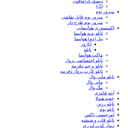
دیسک گرامافون
CD
میرور بوم
میرور بوم قابل نقاشی
میرور بوم طرح دار
اکسسوری هواپیمایی
تابلو بدنه هواپیما
تیل (دم) هواپیما
آباژور
تابلو
ماکت هواپیما
تابلو اختصاصی پرواز
تابلو پرچم دفرمه
تابلو کارت پرواز دفرمه
تابلو مانی وال
مانی وال
مگ وال
آینه فانتزی
جعبه هیولا
تابلو رزین
تابلو بوم
امرجنسی باکس
تابلو قاب و شیشه
دیوار کوب لیزری