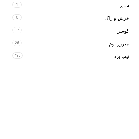
1
سایر
0
فرش و راگ
17
کوسن
26
میرور بوم
487
نیپ برد