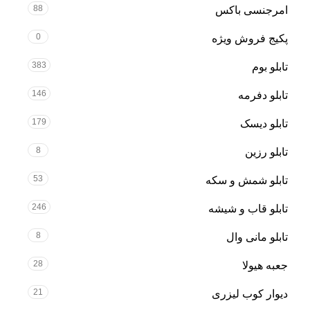
88
امرجنسی باکس
0
پکیج فروش ویژه
383
تابلو بوم
146
تابلو دفرمه
179
تابلو دیسک
8
تابلو رزین
53
تابلو شمش و سکه
246
تابلو قاب و شیشه
8
تابلو مانی وال
28
جعبه هیولا
21
دیوار کوب لیزری