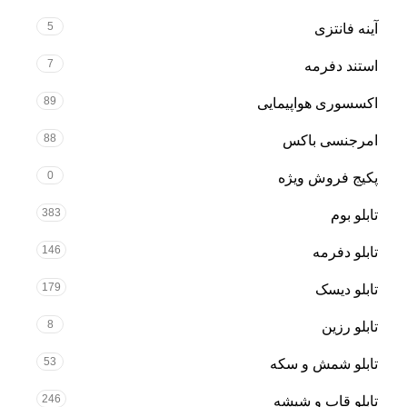
5
آینه فانتزی
7
استند دفرمه
89
اکسسوری هواپیمایی
88
امرجنسی باکس
0
پکیج فروش ویژه
383
تابلو بوم
146
تابلو دفرمه
179
تابلو دیسک
8
تابلو رزین
53
تابلو شمش و سکه
246
تابلو قاب و شیشه