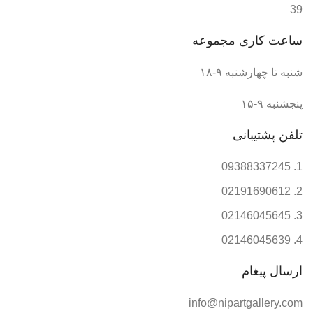
39
ساعت کاری مجموعه
شنبه تا چهارشنبه ۹-۱۸
پنجشنبه ۹-۱۵
تلفن پشتیبانی
09388337245
02191690612
02146045645
02146045639
ارسال پیغام
info@nipartgallery.com