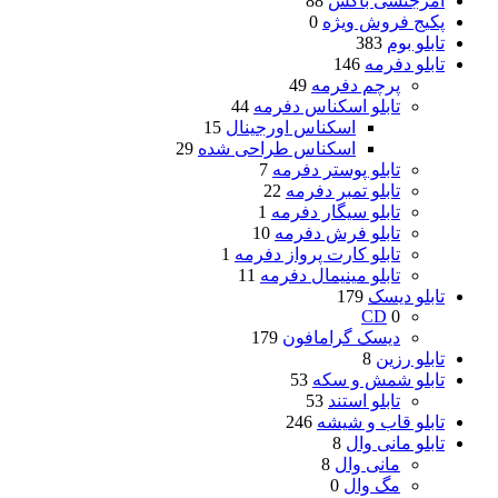
امرجنسی باکس
88
پکیج فروش ویژه
0
تابلو بوم
383
تابلو دفرمه
146
پرچم دفرمه
49
تابلو اسکناس دفرمه
44
اسکناس اورجینال
15
اسکناس طراحی شده
29
تابلو پوستر دفرمه
7
تابلو تمبر دفرمه
22
تابلو سیگار دفرمه
1
تابلو فرش دفرمه
10
تابلو کارت پرواز دفرمه
1
تابلو مینیمال دفرمه
11
تابلو دیسک
179
CD
0
دیسک گرامافون
179
تابلو رزین
8
تابلو شمش و سکه
53
تابلو استند
53
تابلو قاب و شیشه
246
تابلو مانی وال
8
مانی وال
8
مگ وال
0