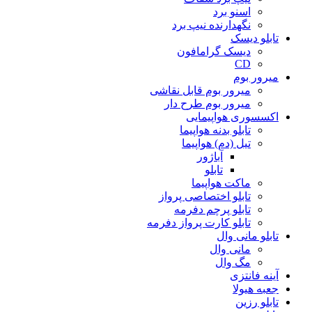
اسنو برد
نگهدارنده نیپ برد
تابلو دیسک
دیسک گرامافون
CD
میرور بوم
میرور بوم قابل نقاشی
میرور بوم طرح دار
اکسسوری هواپیمایی
تابلو بدنه هواپیما
تیل (دم) هواپیما
آباژور
تابلو
ماکت هواپیما
تابلو اختصاصی پرواز
تابلو پرچم دفرمه
تابلو کارت پرواز دفرمه
تابلو مانی وال
مانی وال
مگ وال
آینه فانتزی
جعبه هیولا
تابلو رزین