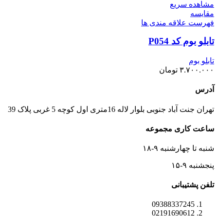
مشاهده سریع
مقایسه
فهرست علاقه مندی ها
تابلو بوم کد P054
تابلو بوم
۳.۷۰۰.۰۰۰
تومان
آدرس
تهران جنت آباد جنوبی بلوار لاله 16متری اول کوچه 5 غربی پلاک 39
ساعت کاری مجموعه
شنبه تا چهارشنبه ۹-۱۸
پنجشنبه ۹-۱۵
تلفن پشتیبانی
09388337245
02191690612