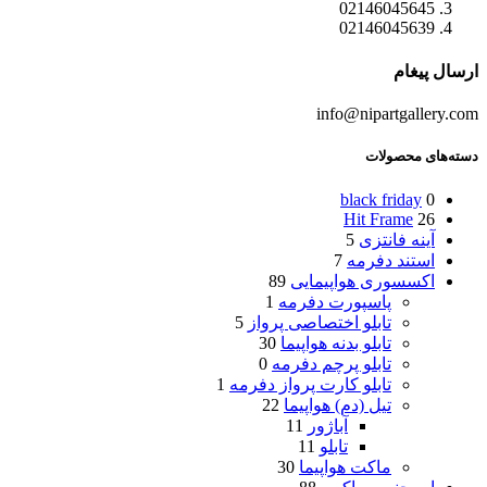
02146045645
02146045639
ارسال پیغام
info@nipartgallery.com
دسته‌های محصولات
black friday
0
Hit Frame
26
آینه فانتزی
5
استند دفرمه
7
اکسسوری هواپیمایی
89
پاسپورت دفرمه
1
تابلو اختصاصی پرواز
5
تابلو بدنه هواپیما
30
تابلو پرچم دفرمه
0
تابلو کارت پرواز دفرمه
1
تیل (دم) هواپیما
22
آباژور
11
تابلو
11
ماکت هواپیما
30