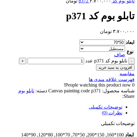
تابلو بوم کد p372
۳.۷۰۰.۰۰۰
تومان
تابلو بوم کد p371
۳.۷۰۰.۰۰۰
تومان
ابعاد
نوع
صاف
تابلو بوم کد p371 عدد
افزودن به سبد خرید
مقایسه
فهرست علاقه مندی ها
People watching this product now!
0
شناسه محصول:
Canvas painting code p371
دسته:
تابلو بوم
Share:
توضیحات تکمیلی
نظرات (0)
توضیحات تکمیلی
ابعاد
100*160, 150*200, 50*70, 70*100, 80*120, 90*140