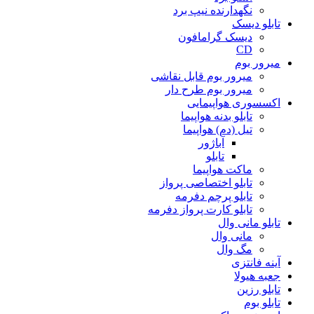
نگهدارنده نیپ برد
تابلو دیسک
دیسک گرامافون
CD
میرور بوم
میرور بوم قابل نقاشی
میرور بوم طرح دار
اکسسوری هواپیمایی
تابلو بدنه هواپیما
تیل (دم) هواپیما
آباژور
تابلو
ماکت هواپیما
تابلو اختصاصی پرواز
تابلو پرچم دفرمه
تابلو کارت پرواز دفرمه
تابلو مانی وال
مانی وال
مگ وال
آینه فانتزی
جعبه هیولا
تابلو رزین
تابلو بوم