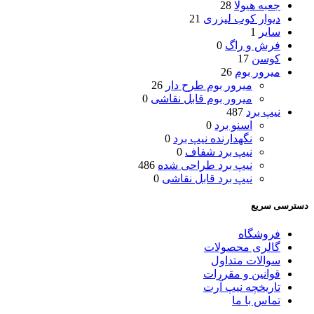
جعبه هیولا
28
دیوار کوب لیزری
21
سایر
1
فرش و راگ
0
کوسن
17
میرور بوم
26
میرور بوم طرح دار
26
میرور بوم قابل نقاشی
0
نیپ برد
487
اسنو برد
0
نگهدارنده نیپ برد
0
نیپ برد شفاف
0
نیپ برد طراحی شده
486
نیپ برد قابل نقاشی
0
دسترسی سریع
فروشگاه
گالری محصولات
سوالات متداول
قوانین و مقررات
تاریخچه نیپ آرت
تماس با ما