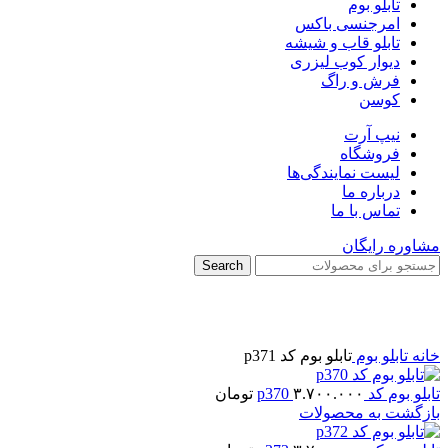
تابلو بوم
امرجنسی باکس
تابلو قاب و شیشه
دیوار کوب لیزری
فرش و راگ
کوسن
نیپ آرت
فروشگاه
لیست نمایندگی‌ها
درباره ما
تماس با ما
مشاوره رایگان
Search
برای بزرگنمایی کلیک کنید
خانه
تابلو بوم
تابلو بوم کد p371
تابلو بوم کد p370
۳.۷۰۰.۰۰۰
تومان
بازگشت به محصولات